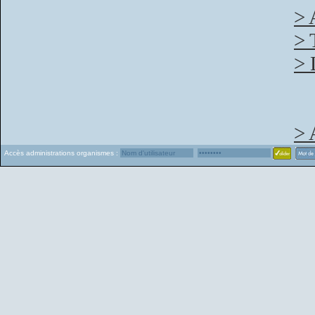
> 
> 
> 
> 
Accès administrations organismes :