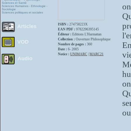
Sciences et Santé
on
Sciences Humaines - Ethnologie -
Sociologie
Sciences politiques et sociales
Qu
pr
ISBN :
274758223X
Articles
EAN PDF :
9782296395145
l'
Éditeur :
Editions L'Harmattan
Collection :
Ouverture Philosophique
VOD
En
Nombre de pages :
360
Date :
6- 2005
vi
Notice :
UNIMARC
|
MARC21
Audio
Me
hu
on
Qu
se
ou