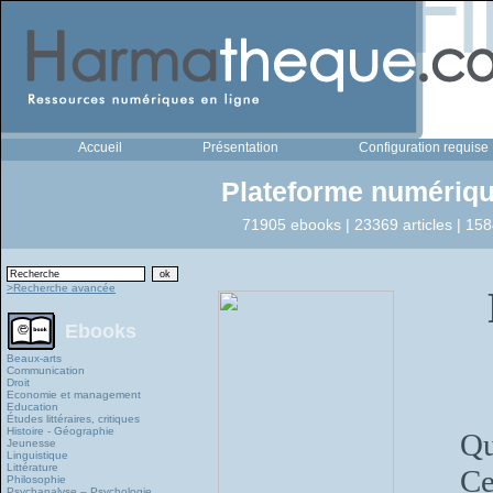
Accueil
Présentation
Configuration requise
Plateforme numériqu
71905 ebooks | 23369 articles | 158
>Recherche avancée
Ebooks
Beaux-arts
Communication
Droit
Economie et management
Education
Études littéraires, critiques
Histoire - Géographie
Qu
Jeunesse
Linguistique
Littérature
Ce
Philosophie
Psychanalyse – Psychologie