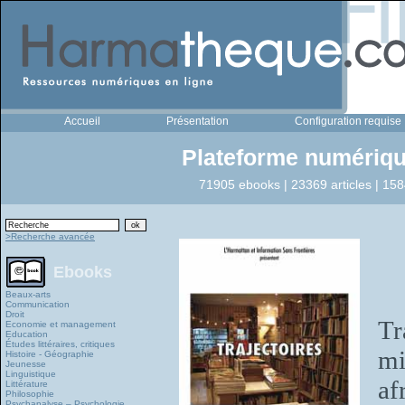
Accueil
Présentation
Configuration requise
Plateforme numériqu
71905 ebooks | 23369 articles | 158
>Recherche avancée
Ebooks
Beaux-arts
Communication
Droit
Tr
Economie et management
Education
Études littéraires, critiques
mi
Histoire - Géographie
Jeunesse
Linguistique
af
Littérature
Philosophie
Psychanalyse – Psychologie