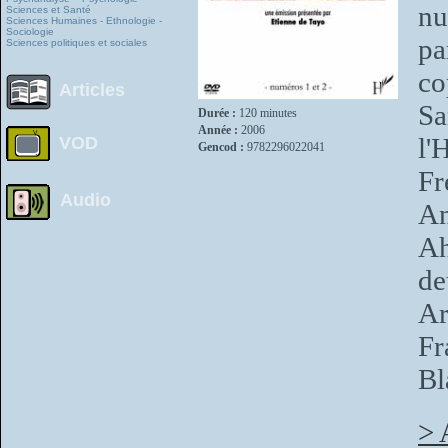
nu
Sciences et Santé
Sciences Humaines - Ethnologie -
Sociologie
pa
Sciences politiques et sociales
co
Articles
Sa
Durée :
120 minutes
Année :
2006
l'
VOD
Gencod :
9782296022041
Fr
Audio
A
A
de
Ar
Fr
Bl
> 