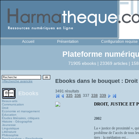
Accueil
Présentation
Configuration requise
Plateforme numériqu
71905 ebooks | 23369 articles | 158
Ebooks dans le bouquet : Droit
>Recherche avancée
3491 résultats
Ebooks
335
336
337
338
339
Beaux-arts
DROIT, JUSTICE ET P
Communication
Droit
Economie et management
Education
Études littéraires, critiques
2002
Histoire - Géographie
Jeunesse
La « justice de proximité », qu
Linguistique
Littérature
problème de l’accès de tous les
Philosophie
tiers : la médiation est...
Psychanalyse – Psychologie