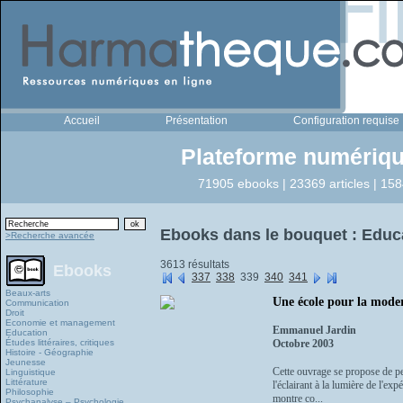
Accueil
Présentation
Configuration requise
Plateforme numériqu
71905 ebooks | 23369 articles | 158
Ebooks dans le bouquet : Educ
>Recherche avancée
3613 résultats
Ebooks
337
338
339
340
341
Beaux-arts
Une école pour la moder
Communication
Droit
Economie et management
Emmanuel Jardin
Education
Études littéraires, critiques
Octobre 2003
Histoire - Géographie
Jeunesse
Cette ouvrage se propose de pe
Linguistique
Littérature
l'éclairant à la lumière de l'e
Philosophie
montre co...
Psychanalyse – Psychologie