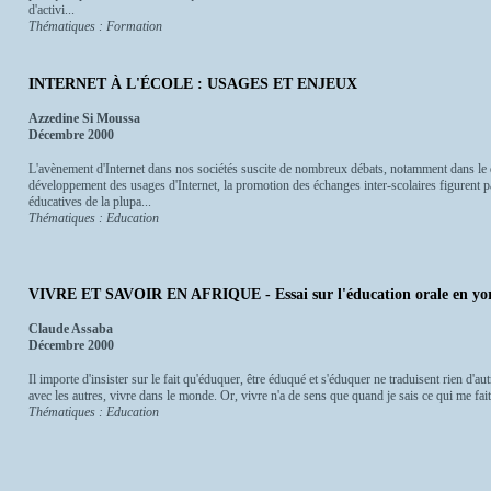
d'activi...
Thématiques : Formation
INTERNET À L'ÉCOLE : USAGES ET ENJEUX
Azzedine Si Moussa
Décembre 2000
L'avènement d'Internet dans nos sociétés suscite de nombreux débats, notamment dans le
développement des usages d'Internet, la promotion des échanges inter-scolaires figurent pa
éducatives de la plupa...
Thématiques : Education
VIVRE ET SAVOIR EN AFRIQUE - Essai sur l'éducation orale en yo
Claude Assaba
Décembre 2000
Il importe d'insister sur le fait qu'éduquer, être éduqué et s'éduquer ne traduisent rien d'au
avec les autres, vivre dans le monde. Or, vivre n'a de sens que quand je sais ce qui me fait 
Thématiques : Education