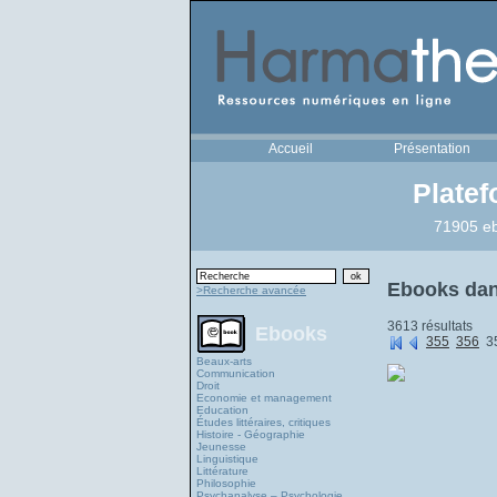
Accueil
Présentation
Plate
71905 eb
Ebooks dan
>Recherche avancée
3613 résultats
Ebooks
355
356
3
Beaux-arts
Communication
Droit
Economie et management
Education
Études littéraires, critiques
Histoire - Géographie
Jeunesse
Linguistique
Littérature
Philosophie
Psychanalyse – Psychologie