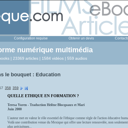
Configuration requise
Obtenir un devis
Contact
forme numérique multimédia
ooks | 23369 articles | 1584 vidéos | 559 audios
s le bouquet : Education
57
358
359
QUELLE ETHIQUE EN FORMATION ?
Teresa Yuren - Traduction Helène Blocquaux et Mari
Juin 2000
L'auteur met en valeur le rôle essentiel de l'éthique comme règle de l'action éducative hu
Voilà une contribution venue du Mexique qui offre une lecture renouvelée, non seulement d
plus précisémen...