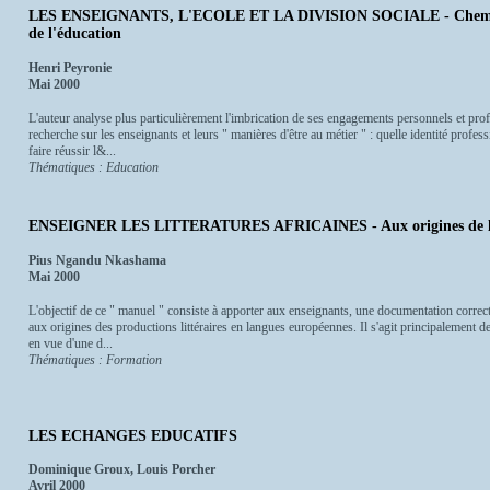
LES ENSEIGNANTS, L'ECOLE ET LA DIVISION SOCIALE - Cheminem
de l'éducation
Henri Peyronie
Mai 2000
L'auteur analyse plus particulièrement l'imbrication de ses engagements personnels et pro
recherche sur les enseignants et leurs " manières d'être au métier " : quelle identité profes
faire réussir l&...
Thématiques : Education
ENSEIGNER LES LITTERATURES AFRICAINES - Aux origines de l
Pius Ngandu Nkashama
Mai 2000
L'objectif de ce " manuel " consiste à apporter aux enseignants, une documentation corre
aux origines des productions littéraires en langues européennes. Il s'agit principalement d
en vue d'une d...
Thématiques : Formation
LES ECHANGES EDUCATIFS
Dominique Groux, Louis Porcher
Avril 2000