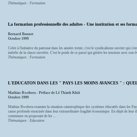
Thématiques : Formation
La formation professionnelle des adultes - Une institution et ses form
Bernard Bonnet
Octobre 1999
Créée à l'initiative du patronat dans les années trente, c'est le syndicalisme ouvrier qui s'e
intérêts de la classe ouvrière. C'est le poids de ce passé qui génère les tensions avec son év
Thématiques : Formation
L'EDUCATON DANS LES " PAYS LES MOINS AVANCES " : QU
Mathias Rwehera - Préface de Lê Thành Khôi
Octobre 1999
Mathias Rwehera examine la situation catastrophique des systèmes éducatifs dans les Pa
cause profonde enracinée dans leur extraordinaire fragilité économique. En dépit de leur div
communes en proposant de les ...
Thématiques : Education