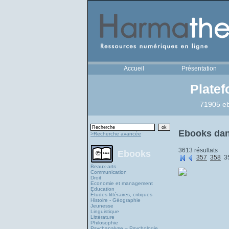
Accueil
Présentation
Plate
71905 eb
Ebooks dan
>Recherche avancée
3613 résultats
Ebooks
357
358
3
Beaux-arts
Communication
Droit
Economie et management
Education
Études littéraires, critiques
Histoire - Géographie
Jeunesse
Linguistique
Littérature
Philosophie
Psychanalyse – Psychologie