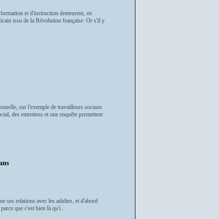
e formation et d'instruction demeurent, en
cain issu de la Révolution française. Or s'il y
onnelle, sur l'exemple de travailleurs sociaux
cial, des entretiens et une enquête permettent
ans
que ses relations avec les adultes, et d'abord
parce que c'est bien là qu'i...