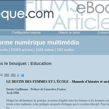
Configuration requise
Obtenir un devis
Contact
forme numérique multimédia
ooks | 23369 articles | 1584 vidéos | 559 audios
s le bouquet : Education
59
360
361
LE DESTIN DES FEMMES ET L'ÉCOLE - Manuels d'histoire et soci
Denise Guillaume - Préface de Geneviève Fraisse
Avril 1999
Malgré les déclarations de principe, la notion d'égalité entre les femmes et les hommes semb
heurte à des traditions, à des préjugés auxquels n'échappe pas le système éducatif. Pour mett
l'a...