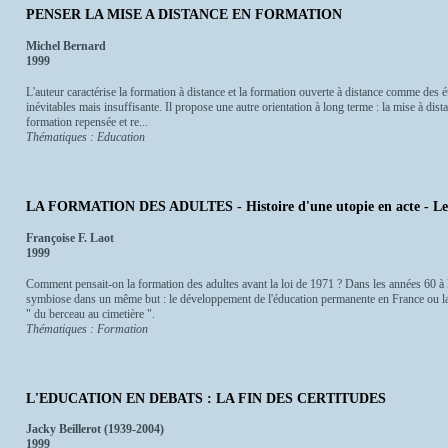
PENSER LA MISE A DISTANCE EN FORMATION
Michel Bernard
1999
L'auteur caractérise la formation à distance et la formation ouverte à distance comme des é
inévitables mais insuffisante. Il propose une autre orientation à long terme : la mise à dis
formation repensée et re...
Thématiques : Education
LA FORMATION DES ADULTES - Histoire d'une utopie en acte - Le
Françoise F. Laot
1999
Comment pensait-on la formation des adultes avant la loi de 1971 ? Dans les années 60 à N
symbiose dans un même but : le développement de l'éducation permanente en France ou la 
" du berceau au cimetière ".
Thématiques : Formation
L'EDUCATION EN DEBATS : LA FIN DES CERTITUDES
Jacky Beillerot (1939-2004)
1999