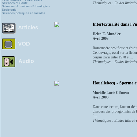
Thématiques : Etudes littéraire
Sciences et Santé
Sciences Humaines - Ethnologie -
Sociologie
Sciences politiques et sociales
Intertextualité dans l'?
Articles
Helen E. Mundler
Avril 2003
VOD
Romancière prolifique et érudit
Cet ouvrage, essai sur la fict
corpus paru entre 1978 et ...
Audio
Thématiques : Etudes littéraire
Houellebecq - Sperme e
Murielle Lucie Clément
Avril 2003
Dans cette lecture, l'auteur dé
discours des protagonistes de l
"...
Thématiques : Etudes littéraire