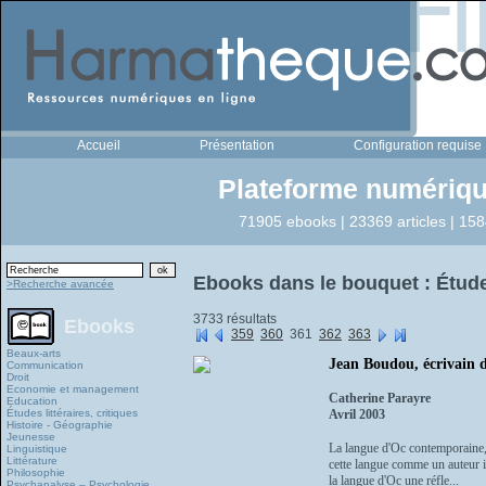
Accueil
Présentation
Configuration requise
Plateforme numériqu
71905 ebooks | 23369 articles | 158
Ebooks dans le bouquet : Études 
>Recherche avancée
3733 résultats
Ebooks
359
360
361
362
363
Beaux-arts
Jean Boudou, écrivain 
Communication
Droit
Economie et management
Catherine Parayre
Education
Études littéraires, critiques
Avril 2003
Histoire - Géographie
Jeunesse
La langue d'Oc contemporaine, 
Linguistique
Littérature
cette langue comme un auteur 
Philosophie
la langue d'Oc une réfle...
Psychanalyse – Psychologie