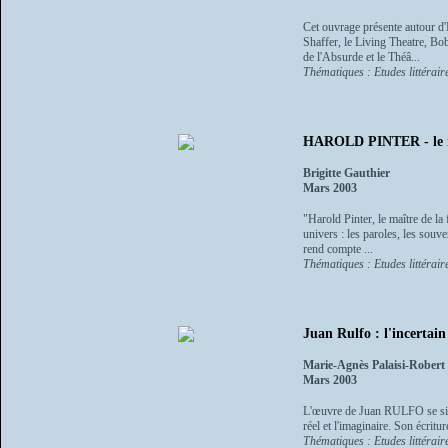
Cet ouvrage présente autour d'
Shaffer, le Living Theatre, B
de l'Absurde et le Théâ...
Thématiques : Etudes littéraire
HAROLD PINTER - le ma
Brigitte Gauthier
Mars 2003
"Harold Pinter, le maître de la
univers : les paroles, les souve
rend compte ...
Thématiques : Etudes littéraire
Juan Rulfo : l'incertain
Marie-Agnès Palaisi-Robert
Mars 2003
L'œuvre de Juan RULFO se situe a
réel et l'imaginaire. Son écritu
Thématiques : Etudes littéraire