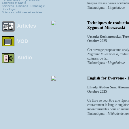
Sciences et Santé
línguas desses países ocidenta
Sciences Humaines - Ethnologie -
Thématiques : Linguistique
Sociologie
Sciences politiques et sociales
Techniques de traductio
Articles
Zygmunt Miłoszewski
Urszula Kochanowska, Ter
VOD
Octobre 2025
Cet ouvrage propose une analy
Zygmunt Miłoszewski, traduits 
Audio
culturels de la...
Thématiques : Linguistique
English for Everyone - 
Elhadji Abdou Sarr, Aliou
Octobre 2025
Ce livre se veut être une répon
couramment la langue anglaise.
incontournables pour un manie
Thématiques : Méthode de la