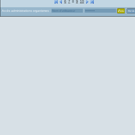
6
7
8
9
10
Accès administrations organismes :