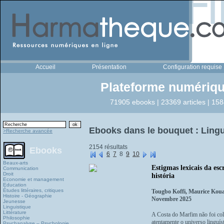
Accueil
Présentation
Configuration requise
Plateforme numériqu
71905 ebooks | 23369 articles | 158
Ebooks dans le bouquet : Lingu
>Recherche avancée
2154 résultats
Ebooks
6
7
8
9
10
Beaux-arts
Estigmas lexicais da es
Communication
Droit
história
Economie et management
Education
Études littéraires, critiques
Tougbo Koffi, Maurice Ko
Histoire - Géographie
Novembre 2025
Jeunesse
Linguistique
Littérature
A Costa do Marfim não foi col
Philosophie
atentamente o universo linguí
Psychanalyse – Psychologie