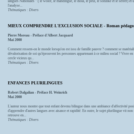
langues Nationales " ( le wolof, le mandingue, le diola, le peul, le soninké et le sereer) et 
l'analyse...
Thématiques : Divers
MIEUX COMPRENDRE L'EXCLUSION SOCIALE - Roman pédagog
Pierre Moreau - Préface d'Albert Jacquard
Mai 2000
Comment ressent-on le monde lorsqu'on est issu de famille pauvre ? comment se matérialise
dévalorisation de soi qu'éprouvent les personnes appartenant à ce milieu social ? Vivre en
cercle vicieux qu...
Thématiques : Divers
ENFANCES PLURILINGUES
Robert Dalgalian - Préface H. Weinrich
Mai 2000
L'auteur nous montre que tout enfant devenu bilingue dans une ambiance d'affectivité posi
d'apprendre d'autres langues avec aisance et rapidité. En outre, le sujet plurilingue vit non 
retrouve en...
Thématiques : Divers