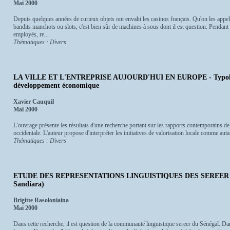
Mai 2000
Depuis quelques années de curieux objets ont envahi les casinos français. Qu'on les appell
bandits manchots ou slots, c'est bien sûr de machines à sous dont il est question. Pendant 
employés, re...
Thématiques : Divers
LA VILLE ET L'ENTREPRISE AUJOURD'HUI EN EUROPE - Typologie d
développement économique
Xavier Cauquil
Mai 2000
L'ouvrage présente les résultats d'une recherche portant sur les rapports contemporains de l
occidentale. L'auteur propose d'interpréter les initiatives de valorisation locale comme autant
Thématiques : Divers
ETUDE DES REPRESENTATIONS LINGUISTIQUES DES SEREER - (S
Sandiara)
Brigitte Rasoloniaina
Mai 2000
Dans cette recherche, il est question de la communauté linguistique sereer du Sénégal. Dans