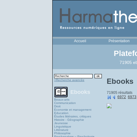
Accueil
Présentation
Plate
71905 eb
Ebooks
>Recherche avancée
Ebooks
71905 résultats
6972
6973
Beaux-arts
Communication
Droit
Economie et management
Education
Études littéraires, critiques
Histoire - Géographie
Jeunesse
Linguistique
Littérature
Philosophie
Psychanalyse – Psychologie