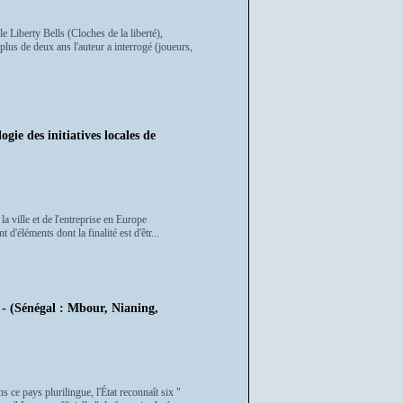
e Liberty Bells (Cloches de la liberté),
plus de deux ans l'auteur a interrogé (joueurs,
es initiatives locales de
a ville et de l'entreprise en Europe
 d'éléments dont la finalité est d'êtr...
énégal : Mbour, Nianing,
 ce pays plurilingue, l'État reconnaît six "