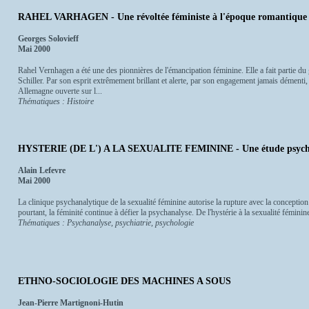
RAHEL VARHAGEN - Une révoltée féministe à l'époque romantique
Georges Solovieff
Mai 2000
Rahel Vernhagen a été une des pionnières de l'émancipation féminine. Elle a fait partie du
Schiller. Par son esprit extrêmement brillant et alerte, par son engagement jamais démenti
Allemagne ouverte sur l...
Thématiques : Histoire
HYSTERIE (DE L') A LA SEXUALITE FEMININE - Une étude psych
Alain Lefevre
Mai 2000
La clinique psychanalytique de la sexualité féminine autorise la rupture avec la concepti
pourtant, la féminité continue à défier la psychanalyse. De l'hystérie à la sexualité féminine l
Thématiques : Psychanalyse, psychiatrie, psychologie
ETHNO-SOCIOLOGIE DES MACHINES A SOUS
Jean-Pierre Martignoni-Hutin