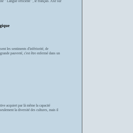
une " Langue officielle ", le français. Axé sur
ique
nt les sentiments d'infériorité, de
 grande pauvreté, c'est être enfermé dans un
tive acquiert par là même la capacité
seulement la diversité des cultures, mais il