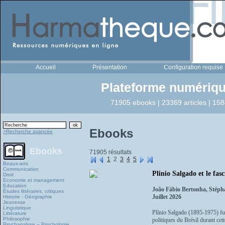
Accueil
Présentation
Configuration requise
Plateforme numériqu
71905 ebooks | 23369 articles | 158
Ebooks
>Recherche avancée
Ebooks
71905 résultats
1
2
3
4
5
Beaux-arts
Communication
Plinio Salgado et le fas
Droit
Economie et management
Education
João Fábio Bertonha, Stéph
Études littéraires, critiques
Juillet 2026
Histoire - Géographie
Jeunesse
Linguistique
Plínio Salgado (1895-1975) fut
Littérature
Philosophie
politiques du Brésil durant cette
Psychanalyse – Psychologie