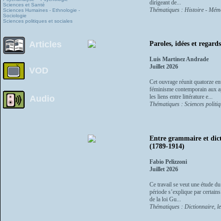
dirigeant de...
Sciences et Santé
Thématiques : Histoire - Mémoi
Sciences Humaines - Ethnologie -
Sociologie
Sciences politiques et sociales
Articles
Paroles, idées et regard
Luis Martinez Andrade
Juillet 2026
VOD
Cet ouvrage réunit quatorze ent
féminisme contemporain aux app
les liens entre littérature e...
Audio
Thématiques : Sciences politiq
Entre grammaire et dict
(1789-1914)
Fabio Pelizzoni
Juillet 2026
Ce travail se veut une étude du
période s’explique par certains
de la loi Gu...
Thématiques : Dictionnaire, l